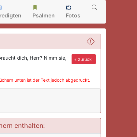
redigten
Psalmen
Fotos
braucht dich, Herr? Nimm sie,
« zurück
büchern unten ist der Text jedoch abgedruckt.
hern enthalten: