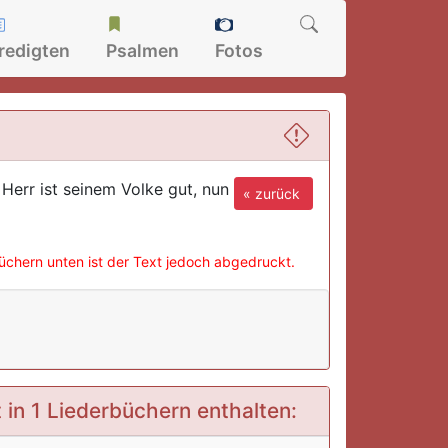
redigten
Psalmen
Fotos
 Herr ist seinem Volke gut, nun
« zurück
büchern unten ist der Text jedoch abgedruckt.
t in 1 Liederbüchern enthalten: