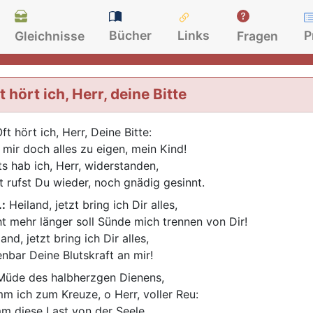
Bücher
Links
P
Gleichnisse
Fragen
t hört ich, Herr, deine Bitte
ft hört ich, Herr, Deine Bitte:
 mir doch alles zu eigen, mein Kind!
ts hab ich, Herr, widerstanden,
t rufst Du wieder, noch gnädig gesinnt.
.:
Heiland, jetzt bring ich Dir alles,
ht mehr länger soll Sünde mich trennen von Dir!
and, jetzt bring ich Dir alles,
enbar Deine Blutskraft an mir!
üde des halbherzgen Dienens,
m ich zum Kreuze, o Herr, voller Reu:
m diese Last von der Seele,