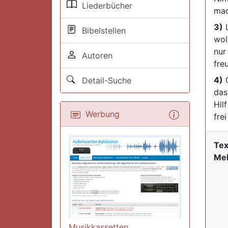
Liederbücher
mac
3)
L
Bibelstellen
wol
nur
Autoren
fre
4)
G
Detail-Suche
das
Hil
Werbung
fre
Tex
Mel
Musikkassetten