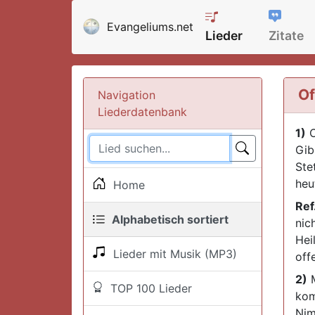
Evangeliums.net
Lieder
Zitate
Of
Navigation
Liederdatenbank
1)
O
Gib
Ste
heu
Home
Ref
Alphabetisch sortiert
nic
Heil
Lieder mit Musik (MP3)
off
2)
M
TOP 100 Lieder
kom
Nim