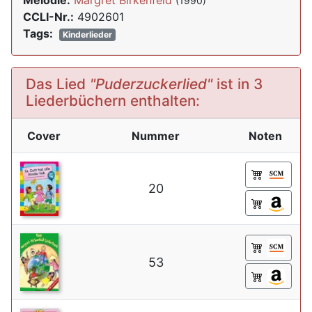
Melodie:
Margret Birkenfeld
(1990)
CCLI-Nr.:
4902601
Tags:
Kinderlieder
Das Lied
"Puderzuckerlied"
ist in 3
Liederbüchern enthalten:
Cover
Nummer
Noten
20
53