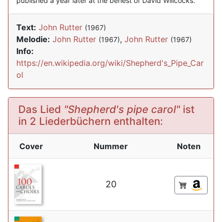
published a year later at the behest of David Willcocks.
Text:
John Rutter
(1967)
Melodie:
John Rutter
,
John Rutter
(1967)
(1967)
Info:
https://en.wikipedia.org/wiki/Shepherd's_Pipe_Car
ol
Das Lied
"Shepherd's pipe carol"
ist
in 2 Liederbüchern enthalten:
Cover
Nummer
Noten
20