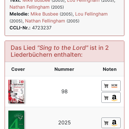
Text:
Mike Busbee
,
Lou Fellingham
,
(2005)
(2005)
Nathan Fellingham
(2005)
Melodie:
Mike Busbee
,
Lou Fellingham
(2005)
,
Nathan Fellingham
(2005)
(2005)
CCLI-Nr.:
4723237
Das Lied
"Sing to the Lord"
ist in 2
Liederbüchern enthalten:
Cover
Nummer
Noten
98
2025