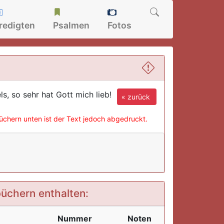
redigten
Psalmen
Fotos
s, so sehr hat Gott mich lieb!
« zurück
büchern unten ist der Text jedoch abgedruckt.
büchern enthalten:
Nummer
Noten