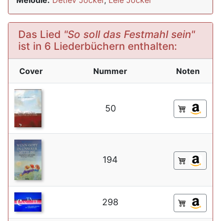
Melodie:
Detlev Jöcker
,
Lele Jöcker
Das Lied
"So soll das Festmahl sein"
ist in 6 Liederbüchern enthalten:
Cover
Nummer
Noten
50
194
298