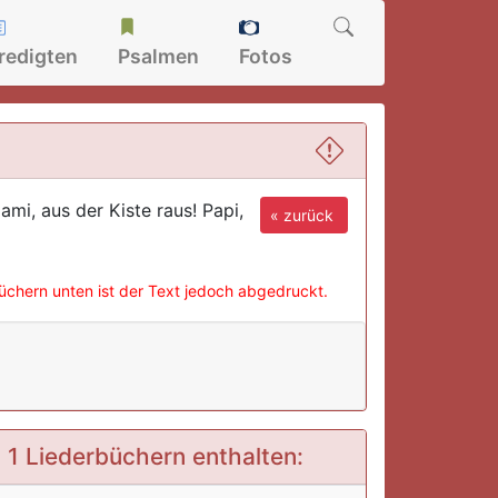
redigten
Psalmen
Fotos
i, aus der Kiste raus! Papi,
« zurück
büchern unten ist der Text jedoch abgedruckt.
n 1 Liederbüchern enthalten: