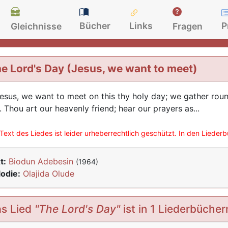
Bücher
Links
P
Gleichnisse
Fragen
e Lord's Day (Jesus, we want to meet)
Jesus, we want to meet on this thy holy day; we gather roun
. Thou art our heavenly friend; hear our prayers as...
Text des Liedes ist leider urheberrechtlich geschützt. In den Lieder
t:
Biodun Adebesin
(1964)
odie:
Olajida Olude
s Lied
"The Lord's Day"
ist in 1 Liederbücher