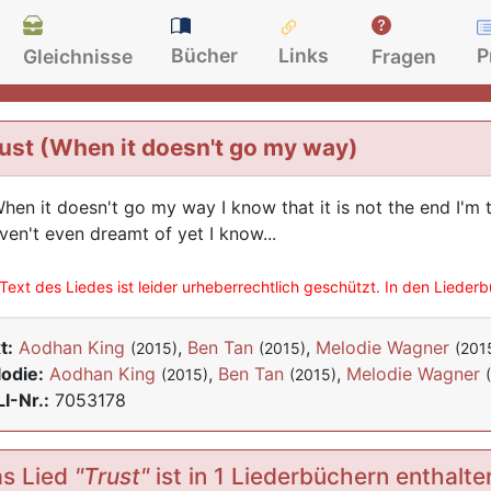
Bücher
Links
P
Gleichnisse
Fragen
ust (When it doesn't go my way)
When it doesn't go my way I know that it is not the end I'm 
aven't even dreamt of yet I know...
Text des Liedes ist leider urheberrechtlich geschützt. In den Lieder
t:
Aodhan King
,
Ben Tan
,
Melodie Wagner
(2015)
(2015)
(201
odie:
Aodhan King
,
Ben Tan
,
Melodie Wagner
(2015)
(2015)
I-Nr.:
7053178
s Lied
"Trust"
ist in 1 Liederbüchern enthalte