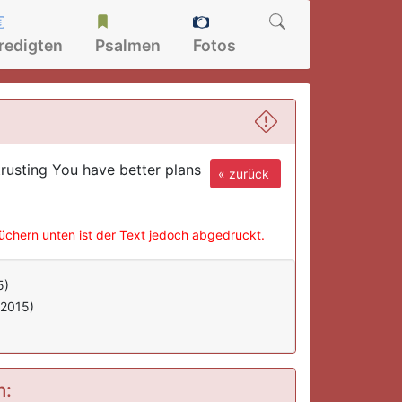
redigten
Psalmen
Fotos
trusting You have better plans
« zurück
büchern unten ist der Text jedoch abgedruckt.
5)
(2015)
n: