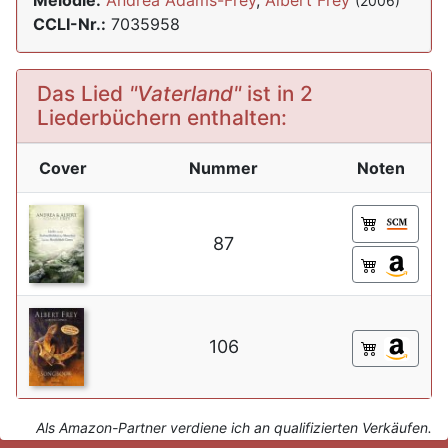
Melodie:
Andrea Adams-Frey
,
Albert Frey
(2006)
CCLI-Nr.:
7035958
Das Lied
"Vaterland"
ist in 2
Liederbüchern enthalten:
Cover
Nummer
Noten
87
106
Als Amazon-Partner verdiene ich an qualifizierten Verkäufen.