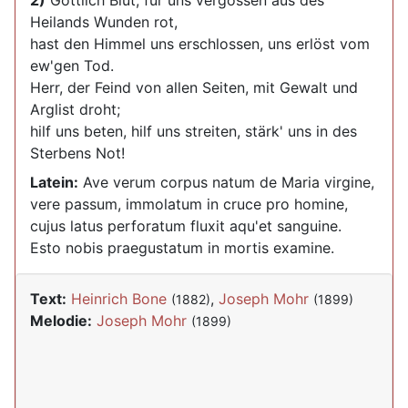
2)
Göttlich Blut, für uns vergossen aus des
Heilands Wunden rot,
hast den Himmel uns erschlossen, uns erlöst vom
ew'gen Tod.
Herr, der Feind von allen Seiten, mit Gewalt und
Arglist droht;
hilf uns beten, hilf uns streiten, stärk' uns in des
Sterbens Not!
Latein:
Ave verum corpus natum de Maria virgine,
vere passum, immolatum in cruce pro homine,
cujus latus perforatum fluxit aqu'et sanguine.
Esto nobis praegustatum in mortis examine.
Text:
Heinrich Bone
,
Joseph Mohr
(1882)
(1899)
Melodie:
Joseph Mohr
(1899)