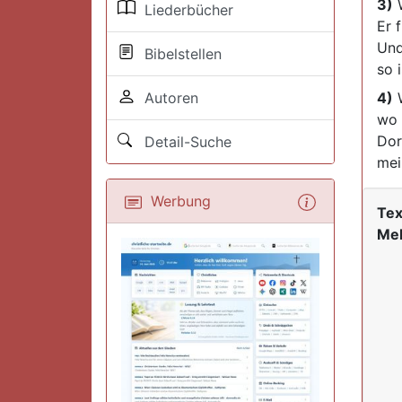
3)
W
Liederbücher
Er 
Und
Bibelstellen
so 
Autoren
4)
W
wo 
Dor
Detail-Suche
mei
Werbung
Tex
Mel