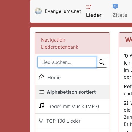
Evangeliums.net
Lieder
Zitate
We
Navigation
Liederdatenbank
1)
W
Ich
Im 
der
Home
Ref
Alphabetisch sortiert
und
2)
W
Lieder mit Musik (MP3)
die
Zum
TOP 100 Lieder
Er 