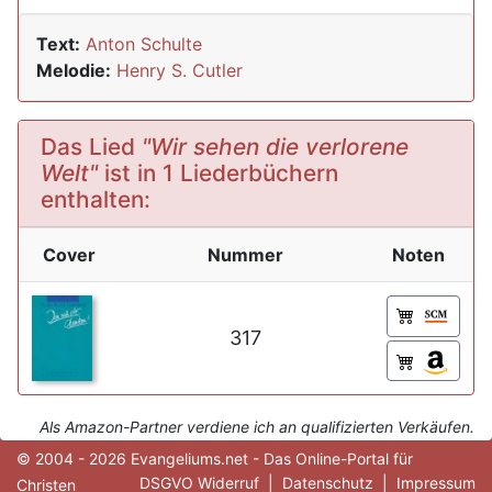
Text:
Anton Schulte
Melodie:
Henry S. Cutler
Das Lied
"Wir sehen die verlorene
Welt"
ist in 1 Liederbüchern
enthalten:
Cover
Nummer
Noten
317
Als Amazon-Partner verdiene ich an qualifizierten Verkäufen.
© 2004 - 2026 Evangeliums.net - Das Online-Portal für
DSGVO Widerruf
|
Datenschutz
|
Impressum
Christen