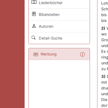
Liederbücher
Loh
Sch
Bibelstellen
bis
bis 
Autoren
2)
W
wo 
Detail-Suche
Gro
und
Es 
Werbung
rin
und
zu 
3)
D
mit
dru
und
Die
dor