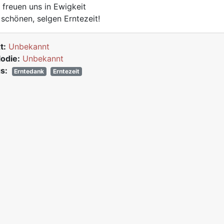
 freuen uns in Ewigkeit
 schönen, selgen Erntezeit!
t:
Unbekannt
odie:
Unbekannt
s:
Erntedank
Erntezeit