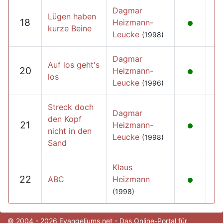
Dagmar
Lügen haben
18
Heizmann-
kurze Beine
Leucke
(1998)
Dagmar
Auf los geht's
20
Heizmann-
los
Leucke
(1996)
Streck doch
Dagmar
den Kopf
21
Heizmann-
nicht in den
Leucke
(1998)
Sand
Klaus
22
ABC
Heizmann
(1998)
© 2004 - 2026 Evangeliums.net - Das Online-Portal für