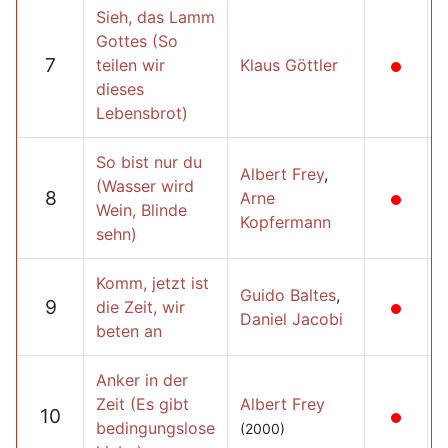
Sieh, das Lamm
Gottes (So
7
teilen wir
Klaus Göttler
dieses
Lebensbrot)
So bist nur du
Albert Frey
,
(Wasser wird
8
Arne
Wein, Blinde
Kopfermann
sehn)
Komm, jetzt ist
Guido Baltes
,
9
die Zeit, wir
Daniel Jacobi
beten an
Anker in der
Zeit (Es gibt
Albert Frey
10
bedingungslose
(2000)