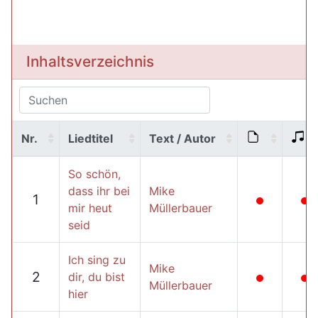
Inhaltsverzeichnis
Nr.
Liedtitel
Text / Autor
So schön,
dass ihr bei
Mike
1
mir heut
Müllerbauer
seid
Ich sing zu
Mike
2
dir, du bist
Müllerbauer
hier