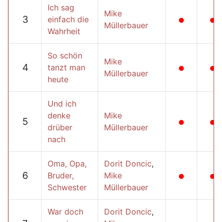
Ich sag
Mike
3
einfach die
Müllerbauer
Wahrheit
So schön
Mike
4
tanzt man
Müllerbauer
heute
Und ich
denke
Mike
5
drüber
Müllerbauer
nach
Oma, Opa,
Dorit Doncic
,
6
Bruder,
Mike
Schwester
Müllerbauer
War doch
Dorit Doncic
,