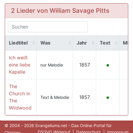
2 Lieder von William Savage Pitts
Liedtitel
Was
Jahr
Text
MP
Ich weiß
eine liebe
1857
nur Melodie
Kapelle
The
Church In
1857
Text & Melodie
The
Wildwood
© 2004 - 2026 Evangeliums.net - Das Online-Portal für
DSGVO Widerruf
|
Datenschutz
|
Impressum
Christen