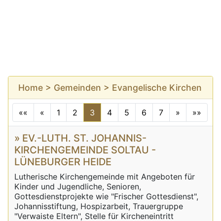
Home
>
Gemeinden
> Evangelische Kirchen
««
«
1
2
3
4
5
6
7
»
»»
» EV.-LUTH. ST. JOHANNIS-
KIRCHENGEMEINDE SOLTAU -
LÜNEBURGER HEIDE
Lutherische Kirchengemeinde mit Angeboten für
Kinder und Jugendliche, Senioren,
Gottesdienstprojekte wie "Frischer Gottesdienst",
Johannisstiftung, Hospizarbeit, Trauergruppe
"Verwaiste Eltern", Stelle für Kircheneintritt