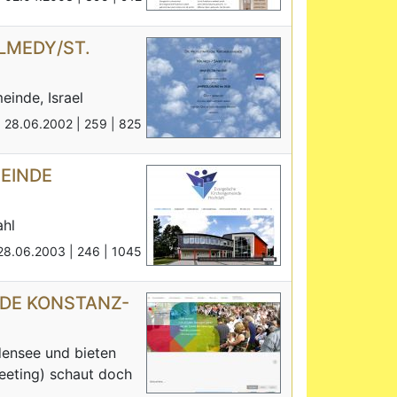
LMEDY/ST.
einde, Israel
: 28.06.2002 |
259 |
825
EINDE
hl
28.06.2003 |
246 |
1045
NDE KONSTANZ-
densee und bieten
Meeting) schaut doch