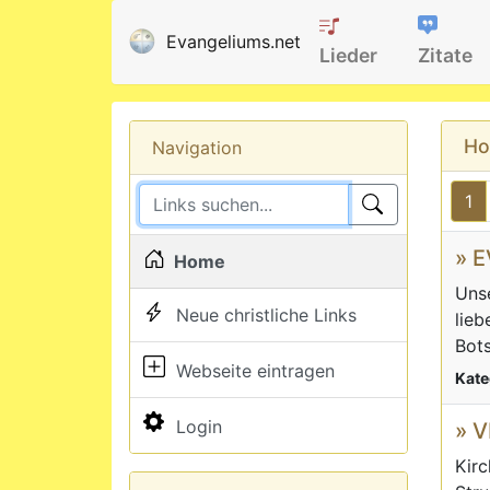
Evangeliums.net
Lieder
Zitate
H
Navigation
1
» 
Home
Unse
Neue christliche Links
lieb
Bots
Webseite eintragen
Kate
Login
» 
Kirc