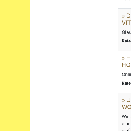
» 
VI
Glau
Kate
» 
HO
Onl
Kate
» 
WO
Wir 
eini
einf