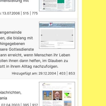
mmenstellung mit
: 13.07.2006 |
515 |
775
chengemeinde
n, die bislang mit
g hingegebenen
nsere Gottesdienste
 dann erreicht, wenn Menschen ihr Leben
llen ihnen dann helfen, im Glauben zu
tt in ihrem Alltag nachzufolgen.
Hinzugefügt am: 29.12.2004 |
403 |
853
Nachrichten,
ania
: 02.04.2003 |
395 |
912