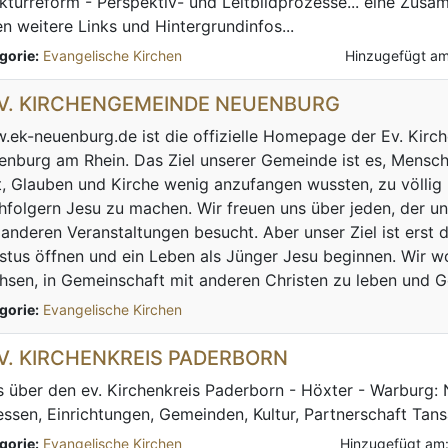
kturreform - Perspektiv- und Leitbildprozesse... eine Zusa
en weitere Links und Hintergrundinfos...
gorie:
Evangelische Kirchen
Hinzugefügt am
EV. KIRCHENGEMEINDE NEUENBURG
ek-neuenburg.de ist die offizielle Homepage der Ev. Kir
nburg am Rhein. Das Ziel unserer Gemeinde ist es, Mensche
, Glauben und Kirche wenig anzufangen wussten, zu völli
folgern Jesu zu machen. Wir freuen uns über jeden, der u
anderen Veranstaltungen besucht. Aber unser Ziel ist erst
stus öffnen und ein Leben als Jünger Jesu beginnen. Wir wo
sen, in Gemeinschaft mit anderen Christen zu leben und Go
gorie:
Evangelische Kirchen
EV. KIRCHENKREIS PADERBORN
s über den ev. Kirchenkreis Paderborn - Höxter - Warburg: 
ssen, Einrichtungen, Gemeinden, Kultur, Partnerschaft Tans
gorie:
Evangelische Kirchen
Hinzugefügt am