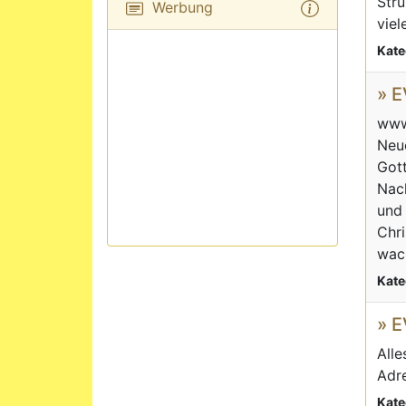
Stru
Werbung
viel
Kate
» 
www.
Neue
Gott
Nach
und 
Chri
wach
Kate
» 
Alle
Adre
Kate