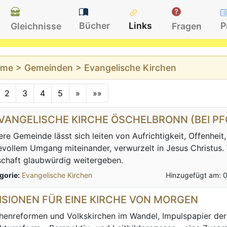
Bücher
Links
P
Gleichnisse
Fragen
ome
>
Gemeinden
> Evangelische Kirchen
2
3
4
5
»
»»
EVANGELISCHE KIRCHE ÖSCHELBRONN (BEI P
re Gemeinde lässt sich leiten von Aufrichtigkeit, Offenheit
evollem Umgang miteinander, verwurzelt in Jesus Christus.
chaft glaubwürdig weitergeben.
gorie:
Evangelische Kirchen
Hinzugefügt am: 
VISIONEN FÜR EINE KIRCHE VON MORGEN
henreformen und Volkskirchen im Wandel, Impulspapier de