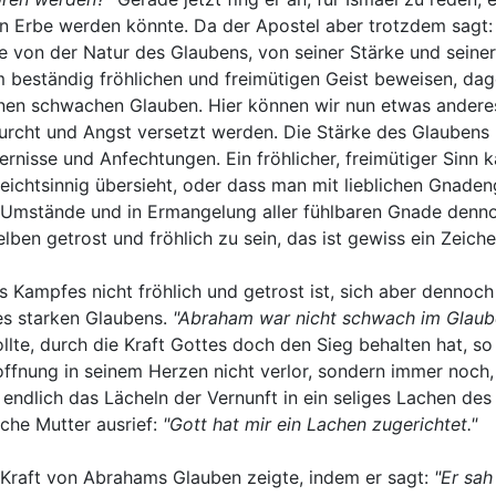
in Erbe werden könnte. Da der Apostel aber trotzdem sagt
re von der Natur des Glaubens, von seiner Stärke und sein
m beständig fröhlichen und freimütigen Geist beweisen, da
nen schwachen Glauben. Hier können wir nun etwas anderes
rcht und Angst versetzt werden. Die Stärke des Glaubens be
ernisse und Anfechtungen. Ein fröhlicher, freimütiger Sin
leichtsinnig übersieht, oder dass man mit lieblichen Gnaden
Umstände und in Ermangelung aller fühlbaren Gnade denno
ben getrost und fröhlich zu sein, das ist gewiss ein Zeich
Kampfes nicht fröhlich und getrost ist, sich aber dennoch 
nes starken Glaubens.
"Abraham war nicht schwach im Glaub
llte, durch die Kraft Gottes doch den Sieg behalten hat, so
offnung in seinem Herzen nicht verlor, sondern immer noch,
s endlich das Lächeln der Vernunft in ein seliges Lachen de
iche Mutter ausrief:
"Gott hat mir ein Lachen zugerichtet."
ie Kraft von Abrahams Glauben zeigte, indem er sagt:
"Er sah