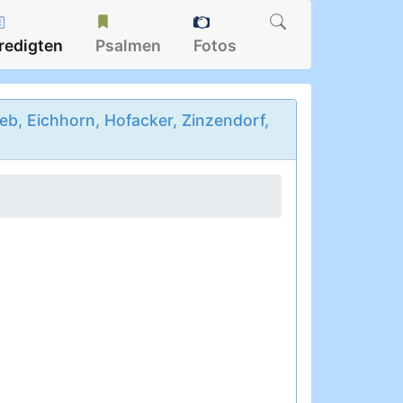
redigten
Psalmen
Fotos
b, Eichhorn, Hofacker, Zinzendorf,