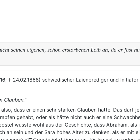
cht seinen eigenen, schon erstorbenen Leib an, da er fast hu
816; † 24.02.1868) schwedischer Laienprediger und Initiato
m Glauben."
lso, dass er einen sehr starken Glauben hatte. Das darf j
pfen gehabt, oder als hätte nicht auch er eine Schwachhei
Apostel wusste wohl aus der Geschichte, dass Abraham, als 
uch an sein und der Sara hohes Alter zu denken, als er mit
boren werden?"
Gerade jetzt fing er an, für Ismael zu reden,