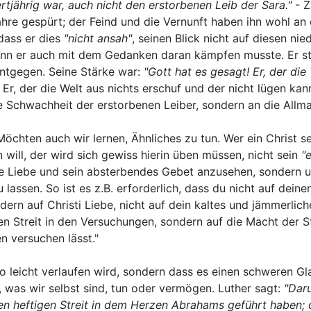
rtjährig war, auch nicht den erstorbenen Leib der Sara."
- Z
hre gespürt; der Feind und die Vernunft haben ihn wohl an d
dass er dies
"nicht ansah"
, seinen Blick nicht auf diesen n
nn er auch mit dem Gedanken daran kämpfen musste. Er ste
entgegen. Seine Stärke war:
"Gott hat es gesagt! Er, der di
Er, der die Welt aus nichts erschuf und der nicht lügen kan
ie Schwachheit der erstorbenen Leiber, sondern an die Allm
 Möchten auch wir lernen, Ähnliches zu tun. Wer ein Christ
will, der wird sich gewiss hierin üben müssen, nicht sein
"
e Liebe und sein absterbendes Gebet anzusehen, sondern u
lassen. So ist es z.B. erforderlich, dass du nicht auf dein
ndern auf Christi Liebe, nicht auf dein kaltes und jämmerlic
en Streit in den Versuchungen, sondern auf die Macht der S
n versuchen lässt."
so leicht verlaufen wird, sondern dass es einen schweren G
, was wir selbst sind, tun oder vermögen. Luther sagt:
"Daru
en heftigen Streit in dem Herzen Abrahams geführt haben; 