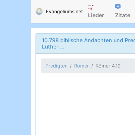
Evangeliums.net
Lieder
Zitate
10.798 biblische Andachten und Pred
Luther ...
Predigten
Römer
Römer 4,19