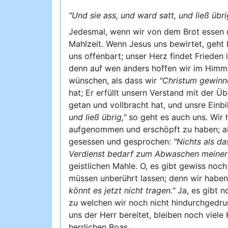
"Und sie ass, und ward satt, und ließ übri
Jedesmal, wenn wir von dem Brot essen dü
Mahlzeit. Wenn Jesus uns bewirtet, geht k
uns offenbart; unser Herz findet Frieden
denn auf wen anders hoffen wir im Himme
wünschen, als dass wir
"Christum gewinn
hat; Er erfüllt unsern Verstand mit der 
getan und vollbracht hat, und unsre Einb
und ließ übrig,"
so geht es auch uns. Wir 
aufgenommen und erschöpft zu haben; abe
gesessen und gesprochen:
"Nichts als da
Verdienst bedarf zum Abwaschen meiner
geistlichen Mahle. O, es gibt gewiss noc
müssen unberührt lassen; denn wir haben
könnt es jetzt nicht tragen."
Ja, es gibt n
zu welchen wir noch nicht hindurchgedru
uns der Herr bereitet, bleiben noch viele
herrlichen Boas.