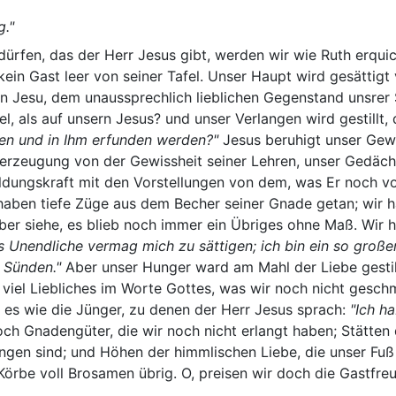
g."
rfen, das der Herr Jesus gibt, werden wir wie Ruth erquick
ein Gast leer von seiner Tafel. Unser Haupt wird gesättigt 
 in Jesu, dem unaussprechlich lieblichen Gegenstand unsrer 
l, als auf unsern Jesus? und unser Verlangen wird gestillt
en und in Ihm erfunden werden?"
Jesus beruhigt unser Gewi
Überzeugung von der Gewissheit seiner Lehren, unser Gedäch
ildungskraft mit den Vorstellungen von dem, was Er noch vo
haben tiefe Züge aus dem Becher seiner Gnade getan; wir ha
r siehe, es blieb noch immer ein Übriges ohne Maß. Wir ha
s Unendliche vermag mich zu sättigen; ich bin ein so große
 Sünden."
Aber unser Hunger ward am Mahl der Liebe gestil
h viel Liebliches im Worte Gottes, was wir noch nicht gesc
 es wie die Jünger, zu denen der Herr Jesus sprach:
"Ich h
och Gnadengüter, die wir noch nicht erlangt haben; Stätten 
ngen sind; und Höhen der himmlischen Liebe, die unser Fuß 
 Körbe voll Brosamen übrig. O, preisen wir doch die Gastfre