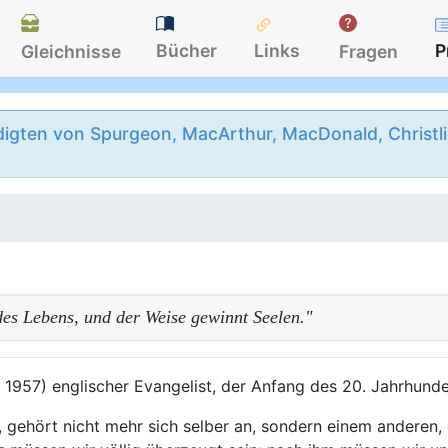
Bücher
Links
P
Gleichnisse
Fragen
igten von Spurgeon, MacArthur, MacDonald, Christlie
des Lebens, und der Weise gewinnt Seelen."
† 1957) englischer Evangelist, der Anfang des 20. Jahrhund
, gehört nicht mehr sich selber an, sondern einem anderen,