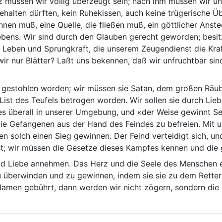
 müssen wir völlig überzeugt sein; nach ihm müssen wir un
 behalten dürften, kein Ruhekissen, auch keine trügerische 
nnen muß, eine Quelle, die fließen muß, ein göttlicher Ans
ebens. Wir sind durch den Glauben gerecht geworden; besit
Leben und Sprungkraft, die unserem Zeugendienst die Kraf
ir nur Blätter? Laßt uns bekennen, daß wir unfruchtbar sin
gestohlen worden; wir müssen sie Satan, dem großen Räube
 List des Teufels betrogen worden. Wir sollen sie durch L
es überall in unserer Umgebung, und «der Weise gewinnt Se
ie Gefangenen aus der Hand des Feindes zu befreien. Mit u
nen solch einen Sieg gewinnen. Der Feind verteidigt sich, 
ist; wir müssen die Gesetze dieses Kampfes kennen und die
d Liebe annehmen. Das Herz und die Seele des Menschen er
u überwinden und zu gewinnen, indem sie sie zu dem Retter 
 Namen gebührt, dann werden wir nicht zögern, sondern die 