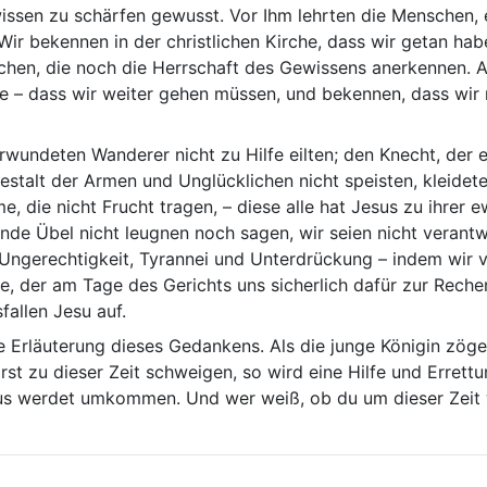
ssen zu schärfen gewusst. Vor Ihm lehrten die Menschen, e
 Wir bekennen in der christlichen Kirche, dass wir getan habe
chen, die noch die Herrschaft des Gewissens anerkennen. A
e – dass wir weiter gehen müssen, und bekennen, dass wir 
rwundeten Wanderer nicht zu Hilfe eilten; den Knecht, der e
Gestalt der Armen und Unglücklichen nicht speisten, kleidet
ume, die nicht Frucht tragen, – diese alle hat Jesus zu ihr
de Übel nicht leugnen noch sagen, wir seien nicht verantw
Ungerechtigkeit, Tyrannei und Unterdrückung – indem wir v
, der am Tage des Gerichts uns sicherlich dafür zur Reche
fallen Jesu auf.
de Erläuterung dieses Gedankens. Als die junge Königin zöge
st zu dieser Zeit schweigen, so wird eine Hilfe und Erret
aus werdet umkommen. Und wer weiß, ob du um dieser Zeit