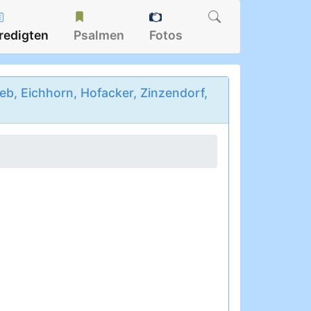
redigten
Psalmen
Fotos
b, Eichhorn, Hofacker, Zinzendorf,