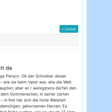
« zurück
ch da
dige Person. Ob der Schreiber dieser
– wie sie beim Vater war, ehe die Welt
aupten; aber wi r wenigstens dürfen den
m, dem Gottmenschen, in seiner zarten
– in Ihm hat sich die hohe Weisheit
m demütigen, gehorsamen Herzen. Es
bst frühe suchen, wie es uns im 17. Vers