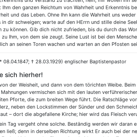
it Ihm den ganzen Reichtum von Wahrheit und Erkenntnis bes
rheit und das Leben. Ohne Ihn kann die Wahrheit uns weder 
 in dir schweigen; warte auf den HErrn und stille deine See
len zu können. Gib dich nicht zufrieden, bis du durch das W
t zu Ihm, von dem sie zeugt. Seine Lust ist bei den Mensch
lich an seinen Toren wachen und warten an den Pfosten sei
* 08.04.1847; † 28.03.1929) englischer Baptistenpastor
 sich hierher!
 von der Weisheit, und dann von dem törichten Weibe. Bei
se Mahnungen vermischen sich mit den lauten verführerisch
ten Pforte, die zum breiten Wege führt. Die Ratschläge vo
Herz, neben den Lockstimmen der Sünder und den Schmeiche
raut – dort die abgefallene Kirche; hier wird das Fleisch veru
ein Tag vergeht ohne solche. Beständig werden wir daran e
n ließ; denn in derselben Richtung wirkt Er auch bei der 