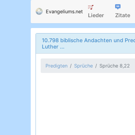
Evangeliums.net
Lieder
Zitate
10.798 biblische Andachten und Pred
Luther ...
Predigten
Sprüche
Sprüche 8,22