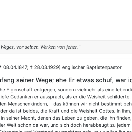
Weges, vor seinen Werken von jeher."
* 08.04.1847; † 28.03.1929) englischer Baptistenpastor
fang seiner Wege; ehe Er etwas schuf, war i
tliche Eigenschaft entgegen, sondern vielmehr als eine leben
iefe Gedanken er aussprach, als er die Weisheit schilderte: 
den Menschenkindern, – das können wir nicht bestimmt beh
er da ist beides, die Kraft und die Weisheit Gottes. In Ih
 in seiner Macht, denen das Leben zu geben, die Ihn finden, 
 der Welt schon da war, und sich doch herabbeugt zu jede
rkenntnis und Verstand zu trachten; nein, mir wollen Ihn sel