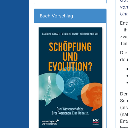
von
Unt
Buch Vorschlag
Ent
– i
zwe
Tei
Die
deut
Der
Sch
(al
(na
Ent
imm