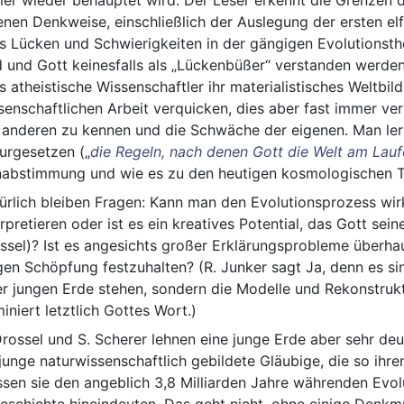
enen Denkweise, einschließlich der Auslegung der ersten elf 
s Lücken und Schwierigkeiten in der gängigen Evolutionsth
d und Gott keinesfalls als „Lückenbüßer“ verstanden werden 
s atheistische Wissenschaftler ihr materialistisches Weltbild
senschaftlichen Arbeit verquicken, dies aber fast immer ver
 anderen zu kennen und die Schwäche der eigenen. Man le
urgesetzen („
die Regeln, nach denen Gott die Welt am Lauf
nabstimmung und wie es zu den heutigen kosmologischen T
ürlich bleiben Fragen: Kann man den Evolutionsprozess wir
erpretieren oder ist es ein kreatives Potential, das Gott se
ssel)? Ist es angesichts großer Erklärungsprobleme überhau
gen Schöpfung festzuhalten? (R. Junker sagt Ja, denn es si
er jungen Erde stehen, sondern die Modelle und Rekonstruktio
iniert letztlich Gottes Wort.)
Drossel und S. Scherer lehnen eine junge Erde aber sehr deu
 junge naturwissenschaftlich gebildete Gläubige, die so ihr
sen sie den angeblich 3,8 Milliarden Jahre währenden Evolu
eschichte hineindeuten. Das geht nicht, ohne einige Denkm