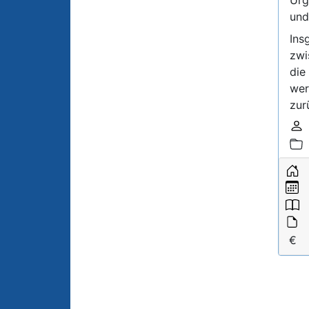
und
Ins
zwi
die
wer
zur
D
K