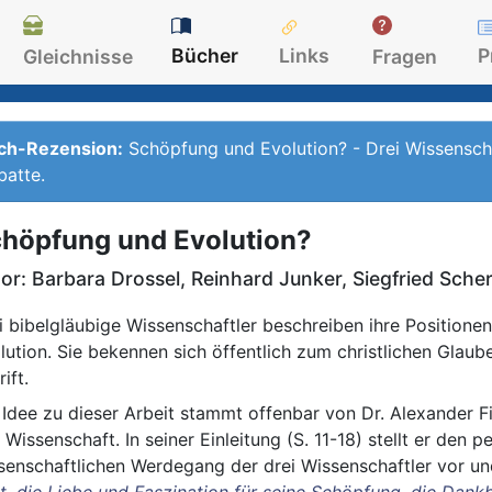
Bücher
Links
P
Gleichnisse
Fragen
ch-Rezension:
Schöpfung und Evolution?
- Drei Wissenscha
atte.
höpfung und Evolution?
or:
Barbara Drossel, Reinhard Junker, Siegfried Sche
i bibelgläubige Wissenschaftler beschreiben ihre Positione
lution. Sie bekennen sich öffentlich zum christlichen Glaube
ift.
 Idee zu dieser Arbeit stammt offenbar von Dr. Alexander Fi
 Wissenschaft. In seiner Einleitung (S. 11-18) stellt er den p
senschaftlichen Werdegang der drei Wissenschaftler vor und
t, die Liebe und Faszination für seine Schöpfung, die Dank