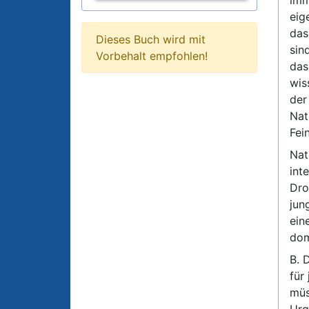
eig
das
Dieses Buch wird mit
sin
Vorbehalt empfohlen!
das
wis
der
Nat
Fei
Nat
int
Dro
jun
ein
dom
B. 
für
müs
Urg