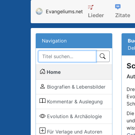
Evangeliums.net
Lieder
Zitate
Navigation
Bu
Deb
Sc
Home
Aut
Biografien & Lebensbilder
Dre
Evo
Kommentar & Auslegung
Schr
Die
Evolution & Archäologie
und
wis
Für Verlage und Autoren
Got