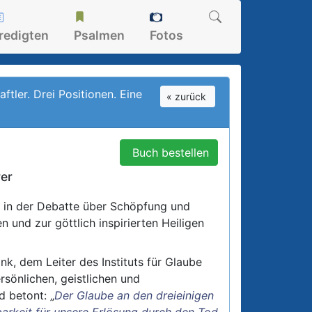
redigten
Psalmen
Fotos
ftler. Drei Positionen. Eine
« zurück
Buch bestellen
rer
n in der Debatte über Schöpfung und
n und zur göttlich inspirierten Heiligen
nk, dem Leiter des Instituts für Glaube
ersönlichen, geistlichen und
 betont: „
Der Glaube an den dreieinigen
barkeit für unsere Erlösung durch den Tod