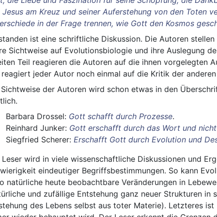
 Jesus am Kreuz und seiner Auferstehung von den Toten verbi
erschiede in der Frage trennen, wie Gott den Kosmos gesch
standen ist eine schriftliche Diskussion. Die Autoren stelle
hre Sichtweise auf Evolutionsbiologie und ihre Auslegung de
iten Teil reagieren die Autoren auf die ihnen vorgelegten 
l reagiert jeder Autor noch einmal auf die Kritik der anderen
 Sichtweise der Autoren wird schon etwas in den Überschrift
lich.
Barbara Drossel:
Gott schafft durch Prozesse
.
Reinhard Junker:
Gott erschafft durch das Wort und nicht
Siegfried Scherer:
Erschafft Gott durch Evolution und De
 Leser wird in viele wissenschaftliche Diskussionen und Erg
wierigkeit eindeutiger Begriffsbestimmungen. So kann Evol
so natürliche heute beobachtbare Veränderungen in Lebewe
türliche und zufällige Entstehung ganz neuer Strukturen in 
stehung des Lebens selbst aus toter Materie). Letzteres ist
er wieder behauptet wird. Der Leser erkennt die Grenzen d