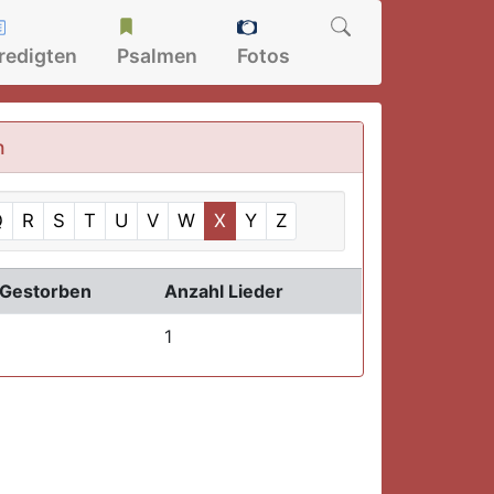
redigten
Psalmen
Fotos
n
Q
R
S
T
U
V
W
X
Y
Z
Gestorben
Anzahl Lieder
1