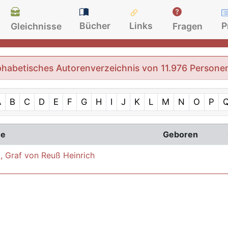
Bücher
Links
P
Gleichnisse
Fragen
phabetisches Autorenverzeichnis von 11.976 Persone
A
B
C
D
E
F
G
H
I
J
K
L
M
N
O
P
e
Geboren
I., Graf von Reuß Heinrich