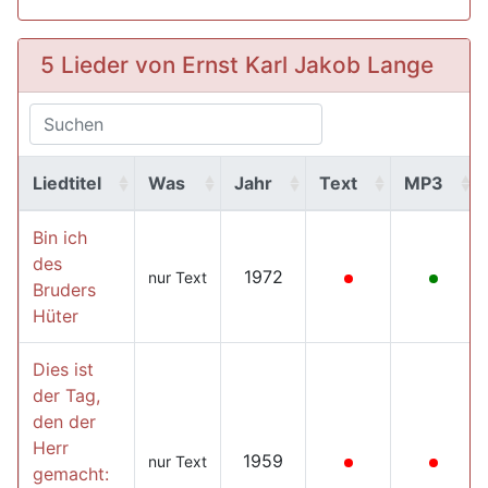
5 Lieder von Ernst Karl Jakob Lange
Liedtitel
Was
Jahr
Text
MP3
Bin ich
des
1972
nur Text
Bruders
Hüter
Dies ist
der Tag,
den der
Herr
1959
nur Text
gemacht: