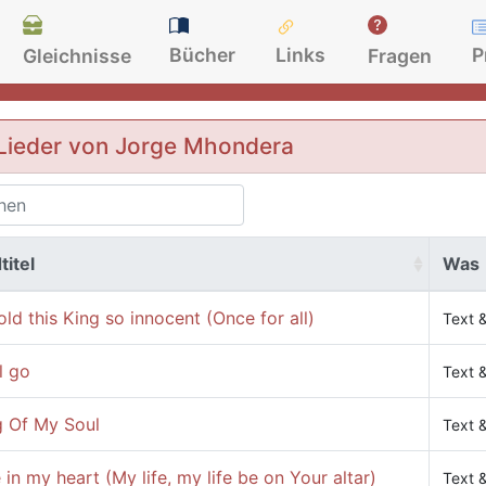
Bücher
Links
P
Gleichnisse
Fragen
Lieder von Jorge Mhondera
titel
Was
ld this King so innocent (Once for all)
Text 
ll go
Text 
g Of My Soul
Text 
 in my heart (My life, my life be on Your altar)
Text 