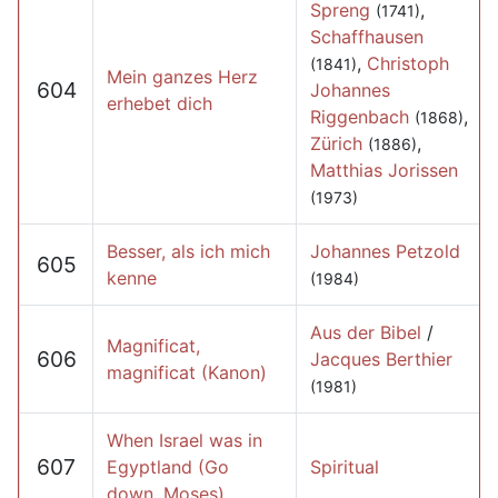
Spreng
,
(1741)
Schaffhausen
,
Christoph
(1841)
Mein ganzes Herz
604
Johannes
erhebet dich
Riggenbach
,
(1868)
Zürich
,
(1886)
Matthias Jorissen
(1973)
Besser, als ich mich
Johannes Petzold
605
kenne
(1984)
Aus der Bibel
/
Magnificat,
606
Jacques Berthier
magnificat (Kanon)
(1981)
When Israel was in
607
Egyptland (Go
Spiritual
down, Moses)