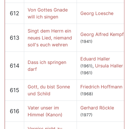
Von Gottes Gnade
612
Georg Loesche
will ich singen
Singt dem Herrn ein
Georg Alfred Kempf
613
neues Lied, niemand
(1941)
soll's euch wehren
Eduard Haller
Dass ich springen
614
,
Ursula Haller
(1961)
darf
(1961)
Gott, du bist Sonne
Friedrich Hoffmann
615
und Schild
(1968)
Vater unser im
Gerhard Röckle
616
Himmel (Kanon)
(1977)
Vergiss nicht zu