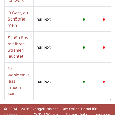
ich weiß
O Gott, du
Schöpfer
nur Text
mein
Schön Eos
mit ihren
nur Text
Strahlen
leuchtet
Sei
wohlgemut,
lass
nur Text
Trauern
sein
© 2004 - 2026 Evangeliums.net - Das Online-Portal für
DSGVO Widerruf
|
Datenschutz
|
Impressum
Christen