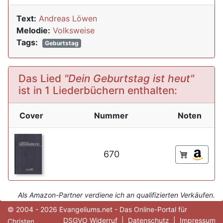
Text:
Andreas Löwen
Melodie:
Volksweise
Tags:
Geburtstag
Das Lied
"Dein Geburtstag ist heut"
ist in 1 Liederbüchern enthalten:
Cover
Nummer
Noten
670
Als Amazon-Partner verdiene ich an qualifizierten Verkäufen.
© 2004 - 2026 Evangeliums.net - Das Online-Portal für
DSGVO Widerruf
|
Datenschutz
|
Impressum
Christen