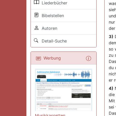
Liederbücher
was
sie
Bibelstellen
und
nur
Autoren
der
3)
D
Detail-Suche
dem
so 
zu 
Werbung
Das
du 
nic
er 
4)
N
die
Mit
sei
Das
Musikkassetten