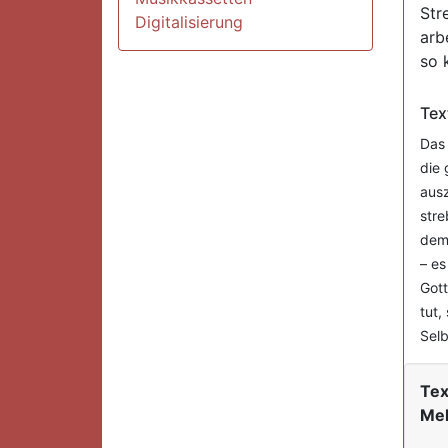
Str
Digitalisierung
arb
so 
Tex
Das 
die 
ausz
stre
dem 
– es
Gott
tut,
Selb
Tex
Mel