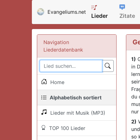
Evangeliums.net
Lieder
Zitate
Ge
Navigation
Liederdatenbank
1)
G
in 
ler
sei
Home
Fra
du 
Alphabetisch sortiert
mus
nur
Lieder mit Musik (MP3)
2)
W
TOP 100 Lieder
und
so 