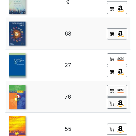
9
68
27
76
55