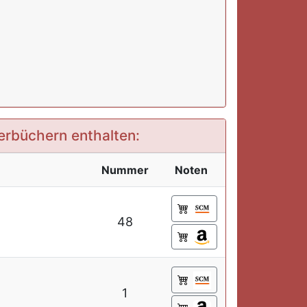
derbüchern enthalten:
Nummer
Noten
48
1