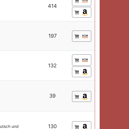
414
197
132
39
130
eutsch und