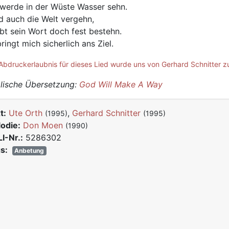
 werde in der Wüste Wasser sehn.
d auch die Welt vergehn,
ibt sein Wort doch fest bestehn.
bringt mich sicherlich ans Ziel.
Abdruckerlaubnis für dieses Lied wurde uns von Gerhard Schnitter zu
lische Übersetzung:
God Will Make A Way
t:
Ute Orth
,
Gerhard Schnitter
(1995)
(1995)
odie:
Don Moen
(1990)
I-Nr.:
5286302
s:
Anbetung