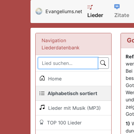
Evangeliums.net
Lieder
Zitate
Go
Navigation
Liederdatenbank
Ref
wen
Bei 
bes
Home
Got
Wen
Alphabetisch sortiert
und
zei
Lieder mit Musik (MP3)
Got
TOP 100 Lieder
1)
W
dur