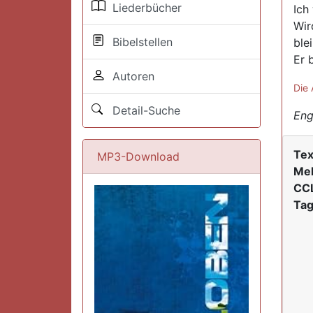
Liederbücher
Ich
Wir
Bibelstellen
ble
Er 
Autoren
Die 
Detail-Suche
Eng
Tex
MP3-Download
Mel
CCL
Tag