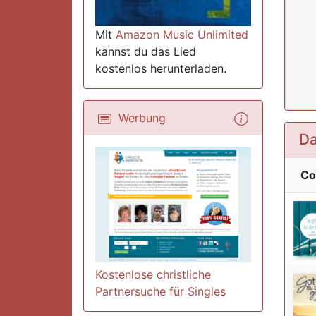
Mit
Amazon Music Unlimited
kannst du das Lied
kostenlos herunterladen.
Werbung
Da
Co
Kostenlose christliche
Partnersuche für Singles