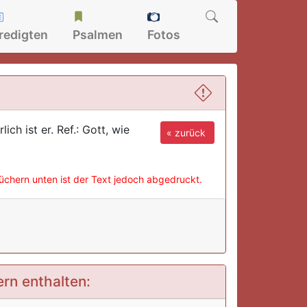
redigten
Psalmen
Fotos
ich ist er. Ref.: Gott, wie
« zurück
büchern unten ist der Text jedoch abgedruckt.
ern enthalten: