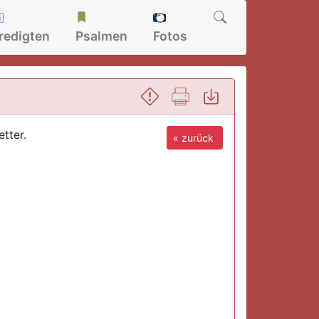
redigten
Psalmen
Fotos
tter.
« zurück