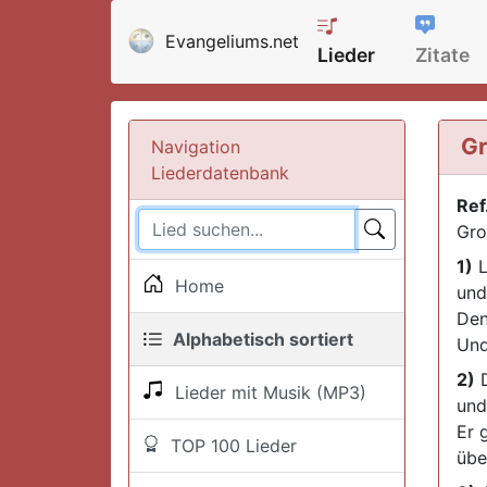
Evangeliums.net
Lieder
Zitate
Gr
Navigation
Liederdatenbank
Ref
Gro
1)
L
Home
und
Den
Alphabetisch sortiert
Und
2)
D
Lieder mit Musik (MP3)
und
Er 
TOP 100 Lieder
übe