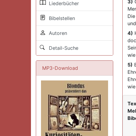
3)
G
Liederbücher
Men
Die
Bibelstellen
und
Autoren
4)
H
doc
Sei
Detail-Suche
wie
5)
E
MP3-Download
Ehr
Ehr
wie
Tex
Mel
Bib