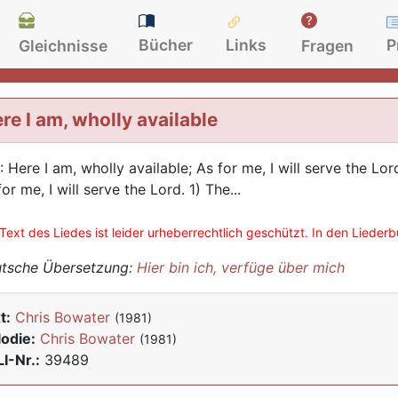
Bücher
Links
P
Gleichnisse
Fragen
re I am, wholly available
.: Here I am, wholly available; As for me, I will serve the Lor
or me, I will serve the Lord. 1) The...
Text des Liedes ist leider urheberrechtlich geschützt. In den Lieder
tsche Übersetzung:
Hier bin ich, verfüge über mich
t:
Chris Bowater
(1981)
odie:
Chris Bowater
(1981)
I-Nr.:
39489