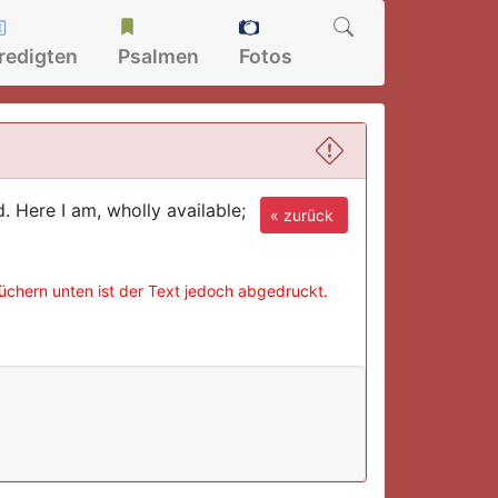
redigten
Psalmen
Fotos
d. Here I am, wholly available;
« zurück
büchern unten ist der Text jedoch abgedruckt.