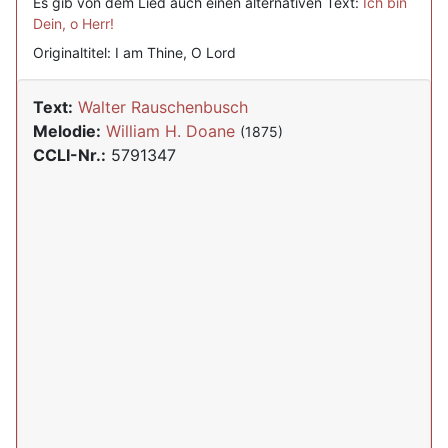
Es gib von dem Lied auch einen alternativen Text:
Ich bin
Dein, o Herr!
Originaltitel: I am Thine, O Lord
Text:
Walter Rauschenbusch
Melodie:
William H. Doane
(1875)
CCLI-Nr.:
5791347