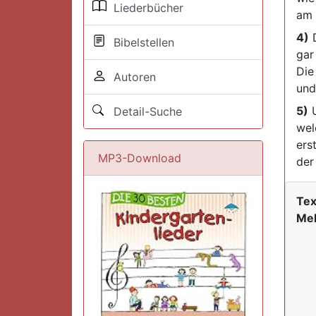
Liederbücher
am 
4)
D
Bibelstellen
gar 
Die
Autoren
und
5)
U
Detail-Suche
wel
ers
MP3-Download
der
Tex
Mel