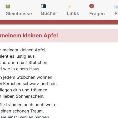
Bücher
Links
P
Gleichnisse
Fragen
 meinem kleinen Apfel
n meinem kleinen Apfel,
ieht es lustig aus:
sind darin fünf Stübchen
d wie in einem Haus.
n jedem Stübchen wohnen
i Kernchen schwarz und fein,
 liegen drin und träumen
 lieben Sonnenschein.
ie träumen auch noch weiter
 einen schönen Traum,
 sie einst werden hängen