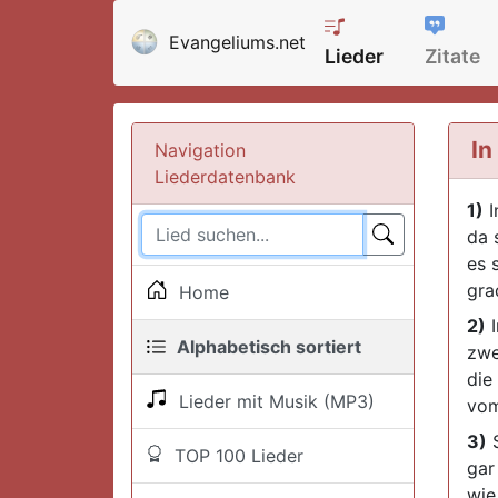
Evangeliums.net
Lieder
Zitate
In
Navigation
Liederdatenbank
1)
I
da s
es 
gra
Home
2)
I
Alphabetisch sortiert
zwe
die
Lieder mit Musik (MP3)
vom
3)
S
TOP 100 Lieder
gar
wie