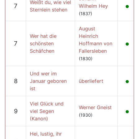
Weißt du, wie viel
7
Wilhelm Hey
Sternlein stehen
(1837)
August
Wer hat die
Heinrich
7
schönsten
Hoffmann von
Schäfchen
Fallersleben
(1830)
Und wer im
8
Januar geboren
überliefert
ist
Viel Glück und
Werner Gneist
9
viel Segen
(1930)
(Kanon)
Hei, lustig, ihr