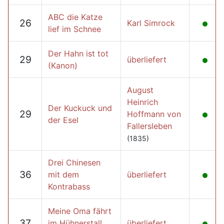
ABC die Katze
26
Karl Simrock
lief im Schnee
Der Hahn ist tot
29
überliefert
(Kanon)
August
Heinrich
Der Kuckuck und
29
Hoffmann von
der Esel
Fallersleben
(1835)
Drei Chinesen
36
mit dem
überliefert
Kontrabass
Meine Oma fährt
37
im Hühnerstall
überliefert