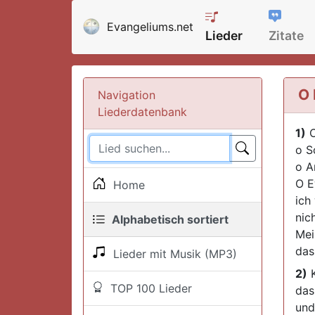
Evangeliums.net
Lieder
Zitate
O 
Navigation
Liederdatenbank
1)
O
o S
o A
O E
Home
ich
nic
Alphabetisch sortiert
Mei
das
Lieder mit Musik (MP3)
2)
K
TOP 100 Lieder
das 
und