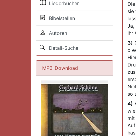
Liederbücher
Die
sie 
Bibelstellen
läs
Ja,
Autoren
Ihr
3)
O
Detail-Suche
o e
Hie
Dru
MP3-Download
zus
ers
Nic
so 
4)
A
wie
mit
Auf
has