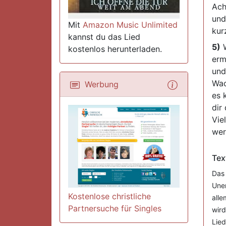
Ach
und
Mit
Amazon Music Unlimited
kur
kannst du das Lied
5)
W
kostenlos herunterladen.
erm
und
Wac
Werbung
es 
dir
Viel
wer
Tex
Das 
Uner
Kostenlose christliche
alle
Partnersuche für Singles
wird
Lied