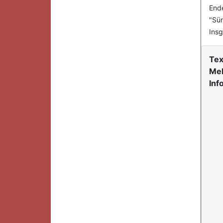
Ende
"Sün
Insg
Tex
Mel
Info