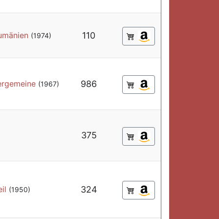
Rumänien
110
(1974)
ergemeine
986
(1967)
375
il
324
(1950)