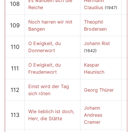
Es wandeln sich die
Hermann
108
Reiche
Claudius
(1947)
Noch harren wir mit
Theophil
109
Bangen
Brodersen
O Ewigkeit, du
Johann Rist
110
Donnerwort
(1642)
O Ewigkeit, du
Kaspar
111
Freudenwort
Heunisch
Einst wird der Tag
112
Georg Thürer
sich röten
Johann
Wie lieblich ist doch,
113
Andreas
Herr, die Stätte
Cramer