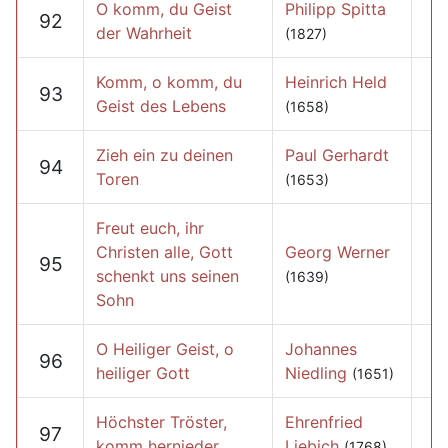
O komm, du Geist
Philipp Spitta
92
der Wahrheit
(1827)
Komm, o komm, du
Heinrich Held
93
Geist des Lebens
(1658)
Zieh ein zu deinen
Paul Gerhardt
94
Toren
(1653)
Freut euch, ihr
Christen alle, Gott
Georg Werner
95
schenkt uns seinen
(1639)
Sohn
O Heiliger Geist, o
Johannes
96
heiliger Gott
Niedling
(1651)
Höchster Tröster,
Ehrenfried
97
komm hernieder
Liebich
(1768)