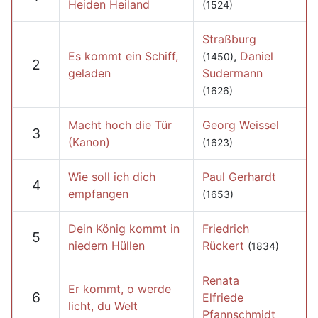
Heiden Heiland
(1524)
Straßburg
Es kommt ein Schiff,
,
Daniel
(1450)
2
geladen
Sudermann
(1626)
Macht hoch die Tür
Georg Weissel
3
(Kanon)
(1623)
Wie soll ich dich
Paul Gerhardt
4
empfangen
(1653)
Dein König kommt in
Friedrich
5
niedern Hüllen
Rückert
(1834)
Renata
Er kommt, o werde
6
Elfriede
licht, du Welt
Pfannschmidt