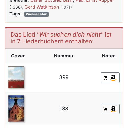
Melodie:
Oskar Gottlieb Blarr
,
Paul Ernst Ruppel
,
Gerd Watkinson
(1968)
(1971)
Tags:
Weihnachten
Das Lied
"Wir suchen dich nicht"
ist
in 7 Liederbüchern enthalten:
Cover
Nummer
Noten
399
188