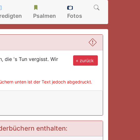
redigten
Psalmen
Fotos
 die 's Tun vergisst. Wir
« zurück
büchern unten ist der Text jedoch abgedruckt.
ederbüchern enthalten: