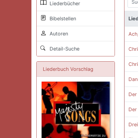
Liederbücher
Bibelstellen
Lied
Autoren
Ach
Detail-Suche
Chri
Chri
Liederbuch Vorschlag
Dan
Der
Der
Dre