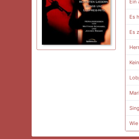
Ein 
Es h
Es z
Herr
Kein
Lobp
Mari
Sin
Wie