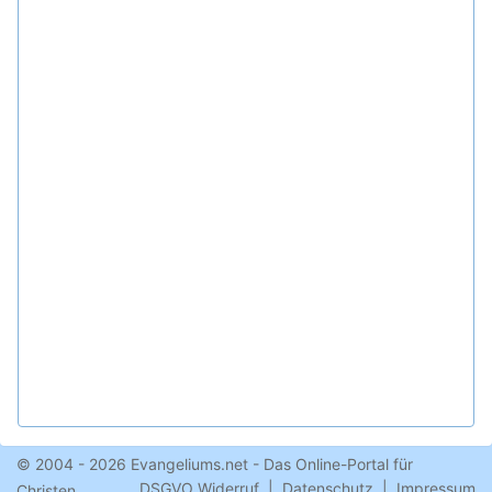
© 2004 - 2026 Evangeliums.net - Das Online-Portal für
DSGVO Widerruf
|
Datenschutz
|
Impressum
Christen