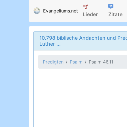
Evangeliums.net
Lieder
Zitate
10.798 biblische Andachten und Pred
Luther ...
Predigten
Psalm
Psalm 46,11