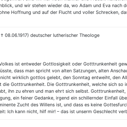
enblick, und wir stehen wieder da, wo Adam und Eva nach de
hne Hoffnung und auf der Flucht und voller Schrecken, da
; † 08.06.1917) deutscher lutherischer Theologe
olkes ist entweder Gottlosigkeit oder Gotttrunkenheit gewe
üsste, dass man spricht von alten Satzungen, alten Anscha
 nicht wirklich gottlos gelebt, den Sonntag entweiht, den Al
 die Gotttrunkenheit. Die Gotttrunkenheit, welche sich so i
ubt, ihn zu ehren und man ehrt sich selbst. Gotttrunkenheit
ng, ein feiner Gedanke, irgend ein schillernder Einfall übe
inente Zucht des Willens ist, und dass es keine Gottesfurch
eit: Ich kann nicht, hilf mir! – das ist unserm Geschlecht ve