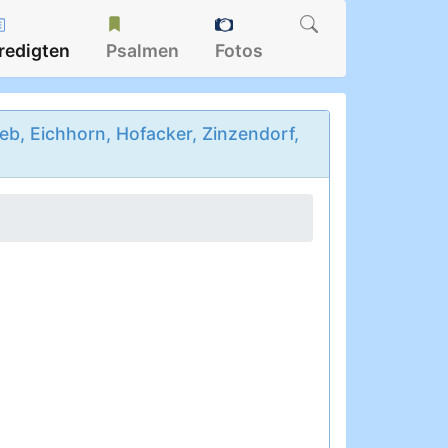
redigten
Psalmen
Fotos
b, Eichhorn, Hofacker, Zinzendorf,