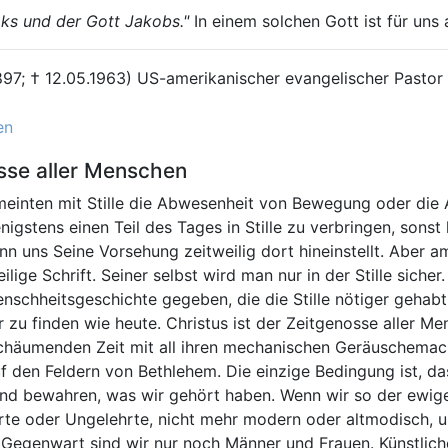
aks und der Gott Jakobs."
In einem solchen Gott ist für uns 
1897; † 12.05.1963) US-amerikanischer evangelischer Pastor
en
osse aller Menschen
ie meinten mit Stille die Abwesenheit von Bewegung oder di
nigstens einen Teil des Tages in Stille zu verbringen, sonst
ns Seine Vorsehung zeitweilig dort hineinstellt. Aber am 
ilige Schrift. Seiner selbst wird man nur in der Stille siche
nschheitsgeschichte gegeben, die die Stille nötiger gehabt 
er zu finden wie heute. Christus ist der Zeitgenosse aller 
rschäumenden Zeit mit all ihren mechanischen Geräuschema
uf den Feldern von Bethlehem. Die einzige Bedingung ist, da
und bewahren, was wir gehört haben. Wenn wir so der ewig
rte oder Ungelehrte, nicht mehr modern oder altmodisch, un
n Gegenwart sind wir nur noch Männer und Frauen. Künstli